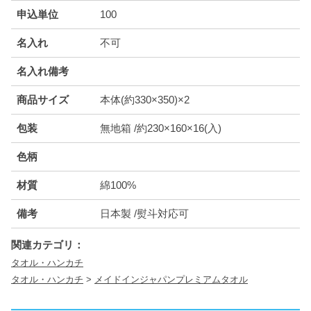
申込単位
100
名入れ
不可
名入れ備考
商品サイズ
本体(約330×350)×2
包装
無地箱 /約230×160×16(入)
色柄
材質
綿100%
備考
日本製 /熨斗対応可
関連カテゴリ：
タオル・ハンカチ
タオル・ハンカチ
>
メイドインジャパンプレミアムタオル