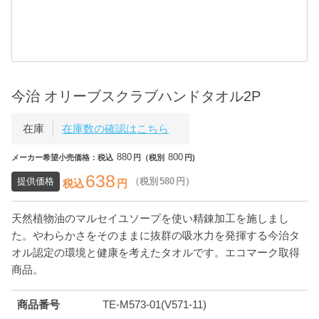
今治 オリーブスクラブハンドタオル2P
在庫
在庫数の確認はこちら
880
800
メーカー希望小売価格：税込
円（税別
円)
638
提供価格
（税別
580
円）
税込
円
天然植物油のマルセイユソープを使い精錬加工を施しまし
た。やわらかさをそのままに抜群の吸水力を発揮する今治タ
オル認定の環境と健康を考えたタオルです。エコマーク取得
商品。
商品番号
TE-M573-01(V571-11)