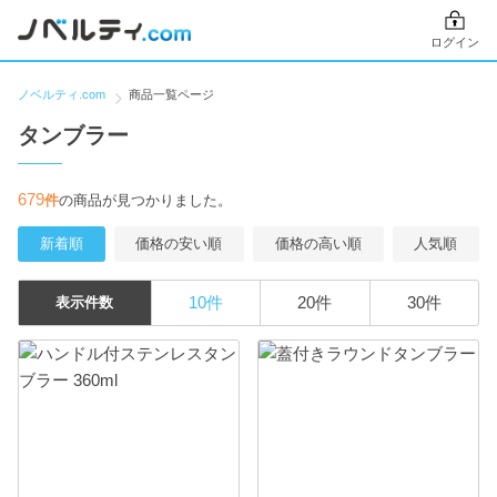
ログイン
ノベルティ.com
商品一覧ページ
タンブラー
679
件
の商品が見つかりました。
新着順
価格の安い順
価格の高い順
人気順
10件
20件
30件
表示件数