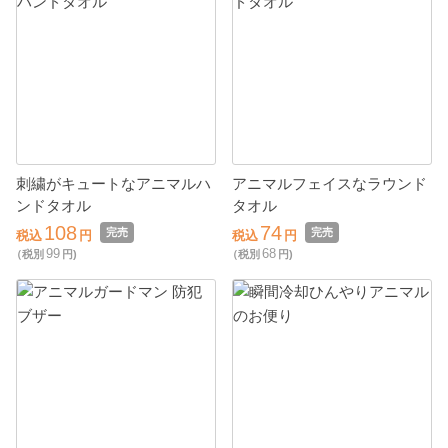
刺繍がキュートなアニマルハ
アニマルフェイスなラウンド
ンドタオル
タオル
108
74
完売
完売
税込
円
税込
円
99
68
（税別
円)
（税別
円)