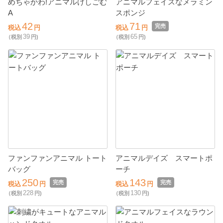
めちゃかわ!アニマルけしごむ
アニマルフェイスなメラミン
A
スポンジ
42
71
完売
税込
円
税込
円
39
65
（税別
円)
（税別
円)
ファンファンアニマル トート
アニマルデイズ スマートポ
バッグ
ーチ
250
143
完売
完売
税込
円
税込
円
228
130
（税別
円)
（税別
円)