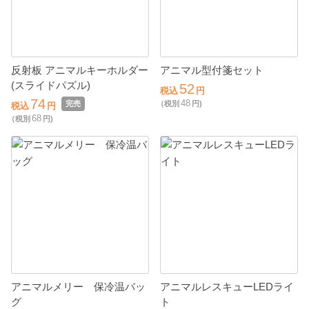
反射板 アニマルキーホルダー
アニマル型付箋セット
(スライドパズル)
52
税込
円
74
48
完売
（税別
円)
税込
円
68
（税別
円)
アニマルメリー 保冷温バッ
アニマルレスキューLEDライ
グ
ト