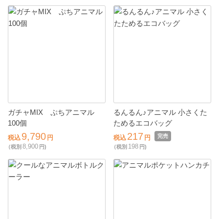
ガチャMIX ぷちアニマル
るんるん♪アニマル 小さくた
100個
ためるエコバッグ
9,790
217
完売
税込
円
税込
円
8,900
198
（税別
円)
（税別
円)