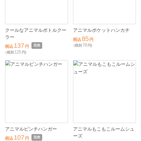
クールなアニマルボトルクー
アニマルポケットハンカチ
ラー
85
税込
円
137
78
完売
（税別
円)
税込
円
125
（税別
円)
アニマルピンチハンガー
アニマルもこもこルームシュ
ーズ
107
完売
税込
円