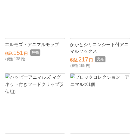
エルモズ・アニマルモップ
かかとシリコンシート付アニ
マルソックス
151
完売
税込
円
217
138
（税別
円)
完売
税込
円
198
（税別
円)