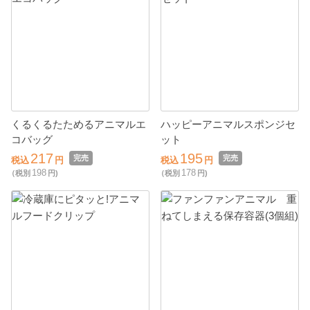
くるくるたためるアニマルエ
ハッピーアニマルスポンジセ
コバッグ
ット
217
195
完売
完売
税込
円
税込
円
198
178
（税別
円)
（税別
円)