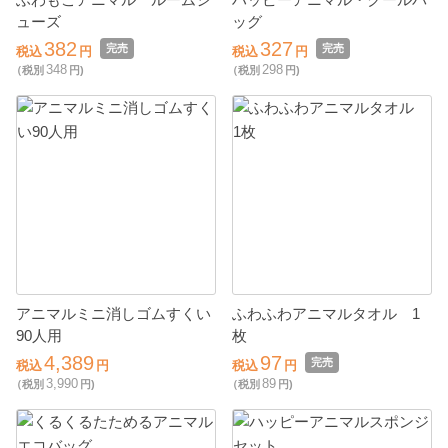
ューズ
ッグ
382
327
完売
完売
税込
円
税込
円
348
298
（税別
円)
（税別
円)
アニマルミニ消しゴムすくい
ふわふわアニマルタオル 1
90人用
枚
4,389
97
完売
税込
円
税込
円
3,990
89
（税別
円)
（税別
円)