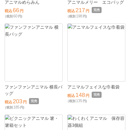
アニマルめらみん
アニマルメリー エコバッグ
66
217
完売
税込
円
税込
円
60
198
（税別
円)
（税別
円)
ファンファンアニマル 横長バ
アニマルフェイスな巾着袋
ッグ
148
完売
税込
円
203
135
完売
（税別
円)
税込
円
185
（税別
円)