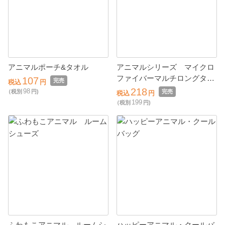
アニマルポーチ&タオル
アニマルシリーズ マイクロ
ファイバーマルチロングタオ
107
完売
税込
円
ル
218
98
（税別
円)
完売
税込
円
199
（税別
円)
ふわもこアニマル ルームシ
ハッピーアニマル・クールバ