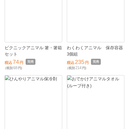
ピクニックアニマル 箸・箸箱
わくわくアニマル 保存容器
セット
3個組
74
235
完売
完売
税込
円
税込
円
68
214
（税別
円)
（税別
円)