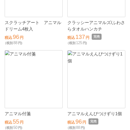
スクラッチアート アニマル
クラッシーアニマルズ/ふわさ
ドリーム4枚入
らタオルハンカチ
96
137
完売
税込
円
税込
円
88
125
（税別
円)
（税別
円)
アニマル付箋
アニマルえんぴつけずり1個
55
96
完売
税込
円
税込
円
50
88
（税別
円)
（税別
円)