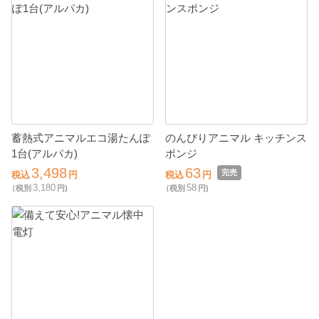
蓄熱式アニマルエコ湯たんぽ
のんびりアニマル キッチンス
1台(アルパカ)
ポンジ
3,498
63
完売
税込
円
税込
円
3,180
58
（税別
円)
（税別
円)