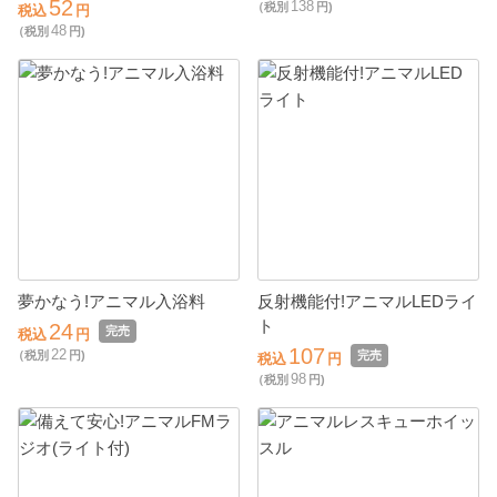
52
138
（税別
円)
税込
円
48
（税別
円)
夢かなう!アニマル入浴料
反射機能付!アニマルLEDライ
ト
24
完売
税込
円
107
22
（税別
円)
完売
税込
円
98
（税別
円)