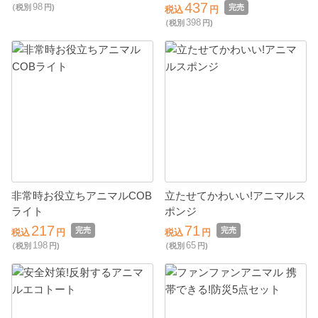
437
98
（税別
円)
完売
税込
円
398
（税別
円)
非常時お役立ちアニマルCOB
立たせてかわいい!アニマルス
ライト
ポンジ
217
71
完売
完売
税込
円
税込
円
198
65
（税別
円)
（税別
円)