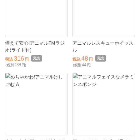
備えて安心!アニマルFMラジ
アニマルレスキューホイッス
オ(ライト付)
ル
316
48
完売
完売
税込
円
税込
円
288
44
（税別
円)
（税別
円)