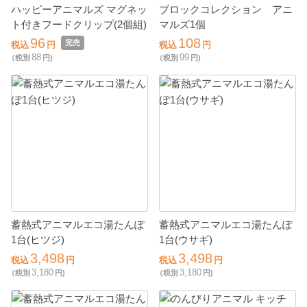
ハッピーアニマルズ マグネッ
ブロックコレクション アニ
ト付きフードクリップ(2個組)
マルズ1個
96
108
完売
税込
円
税込
円
88
99
（税別
円)
（税別
円)
蓄熱式アニマルエコ湯たんぽ
蓄熱式アニマルエコ湯たんぽ
1台(ヒツジ)
1台(ウサギ)
3,498
3,498
税込
円
税込
円
3,180
3,180
（税別
円)
（税別
円)