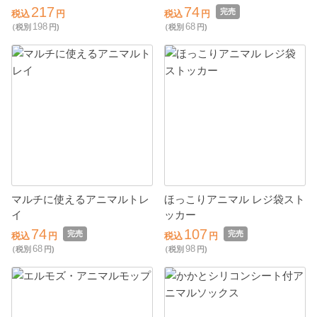
217
74
完売
税込
円
税込
円
198
68
（税別
円)
（税別
円)
マルチに使えるアニマルトレ
ほっこりアニマル レジ袋スト
イ
ッカー
74
107
完売
完売
税込
円
税込
円
68
98
（税別
円)
（税別
円)