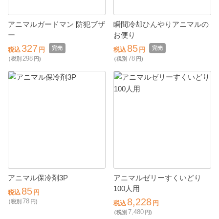
アニマルガードマン 防犯ブザ
瞬間冷却ひんやりアニマルの
ー
お便り
327
85
完売
完売
税込
円
税込
円
298
78
（税別
円)
（税別
円)
アニマル保冷剤3P
アニマルゼリーすくいどり
100人用
85
税込
円
8,228
78
（税別
円)
税込
円
7,480
（税別
円)