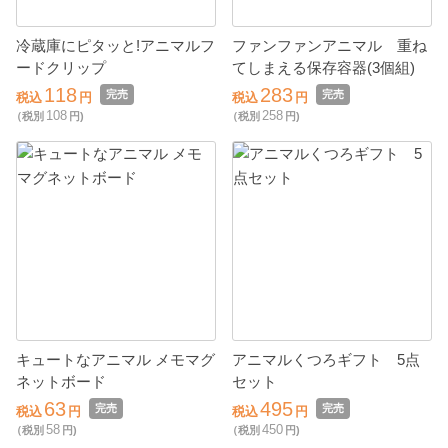
冷蔵庫にピタッと!アニマルフ
ファンファンアニマル 重ね
ードクリップ
てしまえる保存容器(3個組)
118
283
完売
完売
税込
円
税込
円
108
258
（税別
円)
（税別
円)
キュートなアニマル メモマグ
アニマルくつろギフト 5点
ネットボード
セット
63
495
完売
完売
税込
円
税込
円
58
450
（税別
円)
（税別
円)