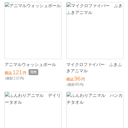
アニマルウォッシュボール
マイクロファイバー ふきふ
きアニマル
121
完売
税込
円
96
110
（税別
円)
税込
円
88
（税別
円)