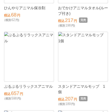
ひんやりアニマル保冷剤
おでかけアニマルタオル(ルー
プ付き)
68
税込
円
217
62
（税別
円)
完売
税込
円
198
（税別
円)
ぶるぶるリラックスアニマル
スタンドアニマルモップ 1
個
657
税込
円
207
598
（税別
円)
完売
税込
円
189
（税別
円)