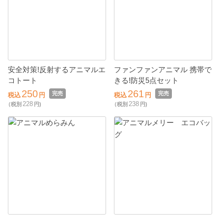
安全対策!反射するアニマルエ
ファンファンアニマル 携帯で
コトート
きる!防災5点セット
250
261
完売
完売
税込
円
税込
円
228
238
（税別
円)
（税別
円)