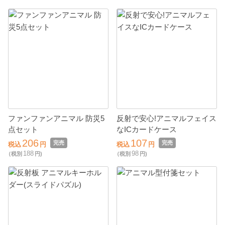
ファンファンアニマル 防災5
反射で安心!アニマルフェイス
点セット
なICカードケース
206
107
完売
完売
税込
円
税込
円
188
98
（税別
円)
（税別
円)