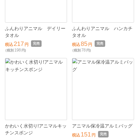
ふんわりアニマル デイリー
ふんわりアニマル ハンカチ
タオル
タオル
217
85
完売
完売
税込
円
税込
円
198
78
（税別
円)
（税別
円)
かわいく水切り!アニマルキッ
アニマル保冷温アルミバッグ
チンスポンジ
151
完売
税込
円