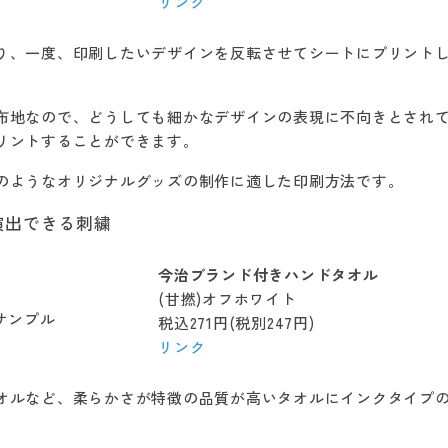
リンク
り、一度、印刷したいデザインを反転させてシートにプリント
布地なので、どうしても細かなデザインの表現に不向きとされ
リントすることができます。
のようなオリジナルグッズの制作に適した印刷方法です。
演出できる刺繍
今治ブランド付きハンドタオル
(甘撚)オフホワイト
税込271円(税別247円)
リンク
オルなど、柔らかさが特徴の品質が高いタオルにインクタイプ