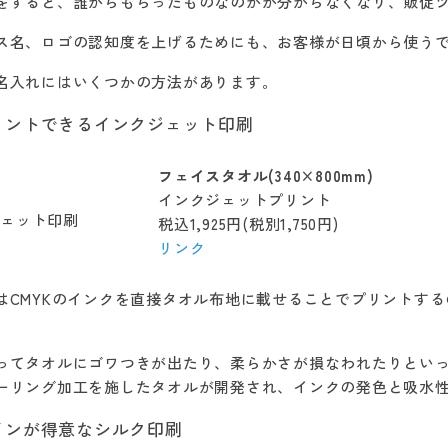
をすると、誰からもらったものなのかが分からなくなり、販促
ス名、ロゴの認知度を上げるためにも、お客様が日頃から使う
名入れにはいくつかの方法があります。
リントできるインクジェット印刷
フェイスタオル(340×800mm)
インクジェットプリント
税込1,925円(税別1,750円)
リンク
はCMYKのインクを直接タオル布地に載せることでプリントす
ってタオルにゴワつきが出たり、柔らかさが損なわれたりとい
ーリング加工を施したタオルが開発され、インクの発色と吸水
インが得意なシルク印刷