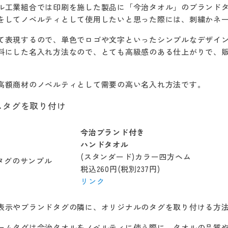
ル工業組合では印刷を施した製品に「今治タオル」のブランド
をしてノベルティとして使用したいと思った際には、刺繍かネ
て表現するので、単色でロゴや文字といったシンプルなデザイ
料にした名入れ方法なので、とても高級感のある仕上がりで、
高額商材のノベルティとして需要の高い名入れ方法です。
ムタグを取り付け
今治ブランド付き
ハンドタオル
(スタンダード)カラー四方ヘム
税込260円(税別237円)
リンク
表示やブランドタグの隣に、オリジナルのタグを取り付ける方
ームタグは今治タオルをノベルティに使う際に、タオルの品質