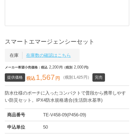
スマートエマージェンシーセット
在庫
在庫数の確認はこちら
2,200
2,000
メーカー希望小売価格：税込
円（税別
円)
1,567
提供価格
（税別
1,425
円）
完売
税込
円
防水仕様のポーチに入ったコンパクトで普段から携帯しやす
い防災セット。IPX4防水規格適合(生活防水基準)
商品番号
TE-V458-09(P456-09)
申込単位
50