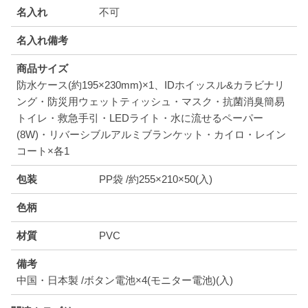
名入れ
不可
名入れ備考
商品サイズ
防水ケース(約195×230mm)×1、IDホイッスル&カラビナリ
ング・防災用ウェットティッシュ・マスク・抗菌消臭簡易
トイレ・救急手引・LEDライト・水に流せるペーパー
(8W)・リバーシブルアルミブランケット・カイロ・レイン
コート×各1
包装
PP袋 /約255×210×50(入)
色柄
材質
PVC
備考
中国・日本製 /ボタン電池×4(モニター電池)(入)