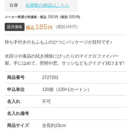
在庫
在庫数の確認はこちら
550
500
メーカー希望小売価格：税込
円（税別
円)
185
提供価格
（税別
169
円）
税込
円
持ち手付きのもふもふのひつじパッケージが目印です♪
水回りや液晶の拭き掃除にぴったりのマイクロファイバー
製。手にはめて、照明や窓、サッシなどもグイグイ拭けます!
商品番号
2727201
申込単位
120個（120×1カートン）
名入れ
不可
名入れ備考
商品サイズ
全長約23cm