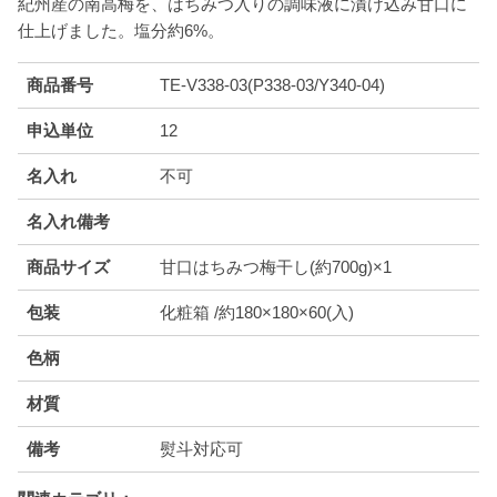
紀州産の南高梅を、はちみつ入りの調味液に漬け込み甘口に
仕上げました。塩分約6%。
商品番号
TE-V338-03(P338-03/Y340-04)
申込単位
12
名入れ
不可
名入れ備考
商品サイズ
甘口はちみつ梅干し(約700g)×1
包装
化粧箱 /約180×180×60(入)
色柄
材質
備考
熨斗対応可