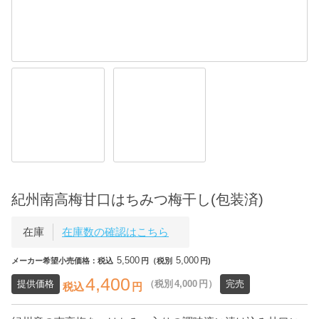
紀州南高梅甘口はちみつ梅干し(包装済)
在庫
在庫数の確認はこちら
5,500
5,000
メーカー希望小売価格：税込
円（税別
円)
4,400
提供価格
（税別
4,000
円）
完売
税込
円