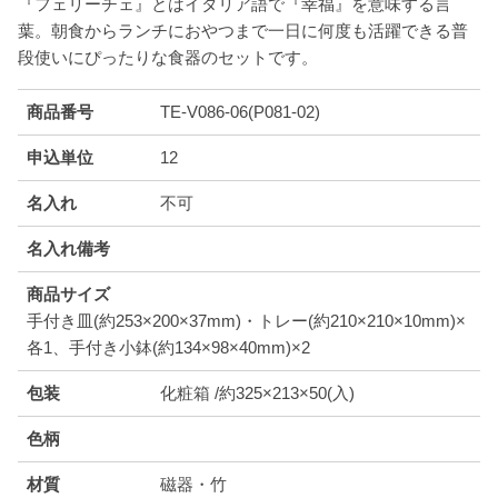
『フェリーチェ』とはイタリア語で『幸福』を意味する言
葉。朝食からランチにおやつまで一日に何度も活躍できる普
段使いにぴったりな食器のセットです。
商品番号
TE-V086-06(P081-02)
申込単位
12
名入れ
不可
名入れ備考
商品サイズ
手付き皿(約253×200×37mm)・トレー(約210×210×10mm)×
各1、手付き小鉢(約134×98×40mm)×2
包装
化粧箱 /約325×213×50(入)
色柄
材質
磁器・竹