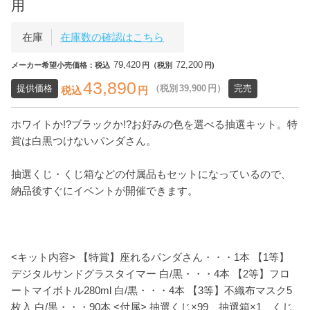
用
在庫
在庫数の確認はこちら
79,420
72,200
メーカー希望小売価格：税込
円（税別
円)
43,890
提供価格
（税別
39,900
円）
完売
税込
円
ホワイトか!?ブラックか!?お好みの色を選べる抽選キット。特
賞は白黒つけないパンダさん。
抽選くじ・くじ箱などの付属品もセットになっているので、
納品後すぐにイベントが開催できます。
<キット内容> 【特賞】座れるパンダさん・・・1本 【1等】
デジタルサンドグラスタイマー 白/黒・・・4本 【2等】フロ
ートマイボトル280ml 白/黒・・・4本 【3等】不織布マスク5
枚入 白/黒・・・90本 <付属> 抽選くじ×99、抽選箱×1、くじ