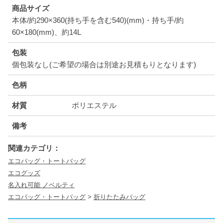
商品サイズ
本体/約290×360(持ち手を含む540)(mm)・持ち手/約
60×180(mm)、約14L
包装
個包装なし(ご希望の場合は別途お見積もりとなります)
色柄
材質
ポリエステル
備考
関連カテゴリ：
エコバッグ・トートバッグ
エコグッズ
名入れ可能 ノベルティ
エコバッグ・トートバッグ
>
折りたたみバッグ