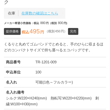
ク
在庫
在庫数の確認はこちら
880
800
メーカー希望小売価格：税込
円（税別
円)
495
提供価格
（税別
450
円）
完売
税込
円
くるりと丸めてゴムバンドでとめると、手のひらに収まるほ
どのコンパクトサイズで持ち運べるエコバッグです。
商品番号
TR-1201-009
申込単位
100
名入れ
可能(1色～フルカラー)
名入れ備考
シルク:W220×H240(mm) 熱転写:W220×H220(mm) 刺
繍:W100×H30(mm)