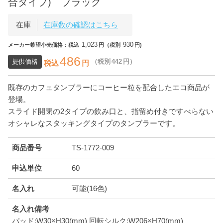
合タイプ) ブラック
在庫
在庫数の確認はこちら
1,023
930
メーカー希望小売価格：税込
円（税別
円)
486
提供価格
（税別
442
円）
税込
円
既存のカフェタンブラーにコーヒー粒を配合したエコ商品が
登場。
スライド開閉の2タイプの飲み口と、指留め付きですべらない
オシャレなスタッキングタイプのタンブラーです。
商品番号
TS-1772-009
申込単位
60
名入れ
可能(16色)
名入れ備考
パッド:W30×H30(mm) 回転シルク:W206×H70(mm)