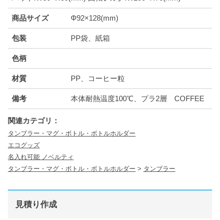
商品サイズ
Φ92×128(mm)
包装
PP袋、紙箱
色柄
材質
PP、コーヒー粒
備考
本体耐熱温度100℃、プラ2層 COFFEE
関連カテゴリ：
タンブラー・マグ・ボトル・ボトルホルダー
エコグッズ
名入れ可能 ノベルティ
タンブラー・マグ・ボトル・ボトルホルダー
>
タンブラー
見積り作成