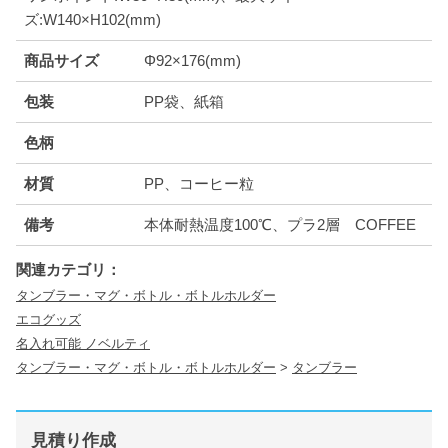
ズ:W140×H102(mm)
商品サイズ
Φ92×176(mm)
包装
PP袋、紙箱
色柄
材質
PP、コーヒー粒
備考
本体耐熱温度100℃、プラ2層 COFFEE
関連カテゴリ：
タンブラー・マグ・ボトル・ボトルホルダー
エコグッズ
名入れ可能 ノベルティ
タンブラー・マグ・ボトル・ボトルホルダー
>
タンブラー
見積り作成