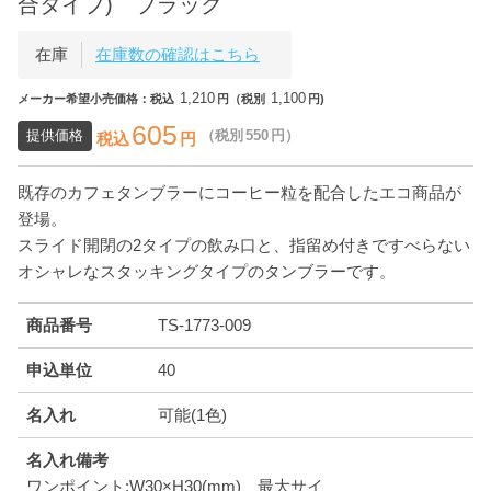
合タイプ) ブラック
在庫
在庫数の確認はこちら
1,210
1,100
メーカー希望小売価格：税込
円（税別
円)
605
提供価格
（税別
550
円）
税込
円
既存のカフェタンブラーにコーヒー粒を配合したエコ商品が
登場。
スライド開閉の2タイプの飲み口と、指留め付きですべらない
オシャレなスタッキングタイプのタンブラーです。
商品番号
TS-1773-009
申込単位
40
名入れ
可能(1色)
名入れ備考
ワンポイント:W30×H30(mm)、最大サイ