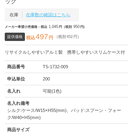
ック
在庫
在庫数の確認はこちら
1,045
950
メーカー希望小売価格：税込
円（税別
円)
497
提供価格
（税別
452
円）
税込
円
リサイクルしやすいアルミ製 携帯しやすいスリムケース付
商品番号
TS-1732-009
申込単位
200
名入れ
可能(1色)
名入れ備考
シルク:ケース/W15×H55(mm)、パッド:スプーン・フォー
ク/W40×H5(mm)
商品サイズ