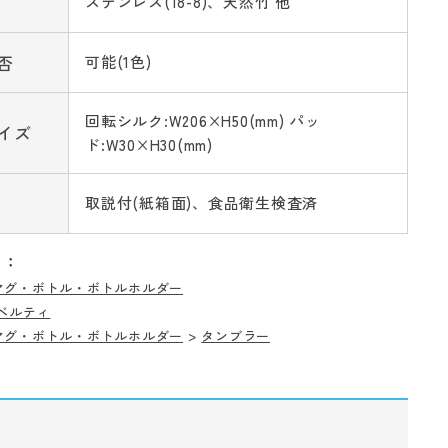
ステンレス(18-8)、天然竹 他
否
可能(1色)
回転シルク:W206×H50(mm) パッ
イズ
ド:W30×H30(mm)
取説付(紙箱面)、食品衛生検査済
リ：
マグ・ボトル・ボトルホルダー
ベルティ
マグ・ボトル・ボトルホルダー
>
タンブラー