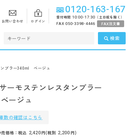
0120-163-167
10:00-17:30
受付時間
（土日祝を除く）
お問い合わせ
ログイン
FAX 050-3398-4446
FAX
注文書
検索
タンブラー340ml ベージュ
ttoサーモステンレスタンブラー
l ベージュ
庫数の確認はこちら
2,420
2,200
小売価格：税込
円(税別
円)