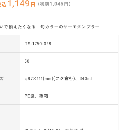
1,149
1,045
(税別
円)
税込
円
違いで揃えたくなる 旬カラーのサーモタンブラー
TS-1750-028
50
ズ
φ97×111(mm)(フタ含む)、340ml
PE袋、紙箱