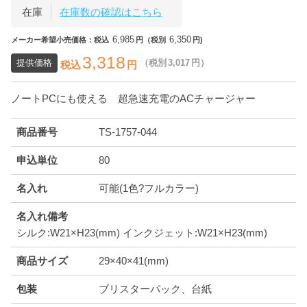
在庫
在庫数の確認はこちら
6,985
6,350
メーカー希望小売価格：税込
円（税別
円)
3,318
提供価格
（税別
3,017
円）
税込
円
ノートPCにも使える 超急速充電のACチャージャー
商品番号
TS-1757-044
申込単位
80
名入れ
可能(1色?フルカラー)
名入れ備考
シルク:W21×H23(mm) インクジェット:W21×H23(mm)
商品サイズ
29×40×41(mm)
包装
ブリスターパック、台紙