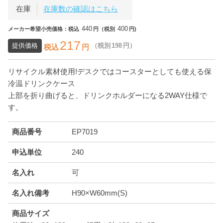
在庫
在庫数の確認はこちら
440
400
メーカー希望小売価格：税込
円（税別
円)
217
提供価格
（税別
198
円）
税込
円
リサイクル素材使用!デスクではコースターとしても使える保
冷温ドリンクケース
上部を折り曲げると、ドリンクホルダーになる2WAY仕様で
す。
商品番号
EP7019
申込単位
240
名入れ
可
名入れ備考
H90×W60mm(S)
商品サイズ