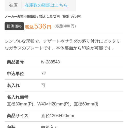
在庫
在庫数の確認はこちら
1,072
975
メーカー希望小売価格：税込
円（税別
円)
536
提供価格
（税別
488
円）
税込
円
シンプルな形状で、デザートやサラダの盛り付けにピッタリ
なガラスのプレートです。本体裏面から印刷が可能です。
商品番号
fv-288548
申込単位
72
名入れ
可
名入れ備考
直径30mm(P)、W40×H20mm(P)、直径60mm(I)
商品サイズ
直径120×H20mm
包装
白箱入り