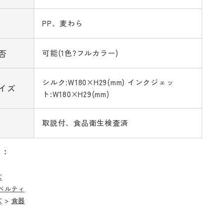
PP、麦わら
否
可能(1色?フルカラー)
シルク:W180×H29(mm) インクジェッ
イズ
ト:W180×H29(mm)
取説付、食品衛生検査済
リ：
ズ
ベルティ
ズ
>
食器