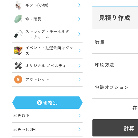
ギフト(小物)
見積り作成
傘・雨具
ストラップ・キーホルダ
ー・チャーム
数量
イベント・抽選会向けグッ
ズ
印刷方法
オリジナル ノベルティ
アウトレット
包装オプション
価格別
在
50円以下
計算
50円〜100円