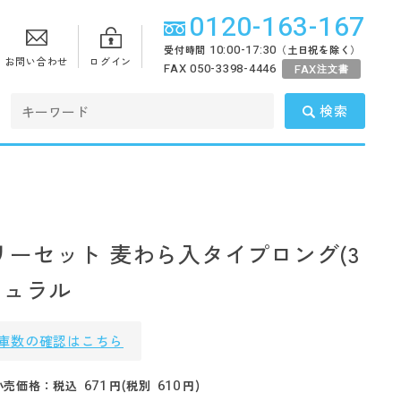
0120-163-167
10:00-17:30
受付時間
（土日祝を除く）
お問い合わせ
ログイン
FAX 050-3398-4446
FAX
注文書
検索
リーセット 麦わら入タイプロング(3
チュラル
庫数の確認はこちら
671
610
小売価格：税込
円(税別
円)