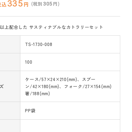
335
305
(税別
円)
税込
円
%以上配合した サスティナブルなカトラリーセット
TS-1730-008
100
ケース/57×24×210(mm)、スプー
ズ
ン/42×180(mm)、フォーク/27×154(mm)
箸/188(mm)
PP袋