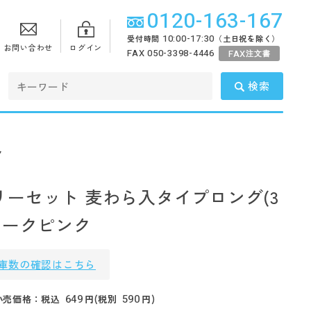
0120-163-167
10:00-17:30
受付時間
（土日祝を除く）
お問い合わせ
ログイン
FAX 050-3398-4446
FAX
注文書
検索
ク
リーセット 麦わら入タイプロング(3
モークピンク
庫数の確認はこちら
649
590
小売価格：税込
円(税別
円)