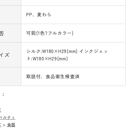
PP、麦わら
否
可能(1色?フルカラー)
シルク:W180×H29(mm) インクジェッ
イズ
ト:W180×H29(mm)
取説付、食品衛生検査済
リ：
ズ
ベルティ
ズ
>
食器