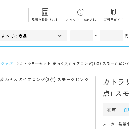
見積り検討リスト
ノベルティ.comとは
ご利用ガイド
〜
円
コグッズ
カトラリーセット 麦わら入タイプロング(3点) スモークピン
カトラ
点) ス
在庫
在
メーカー希望