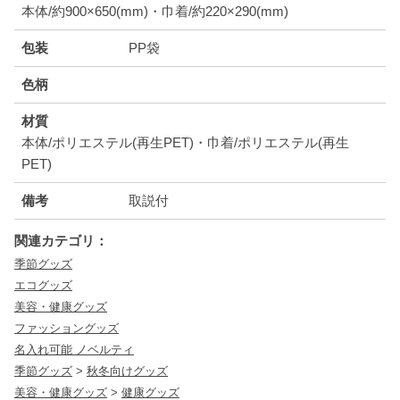
本体/約900×650(mm)・巾着/約220×290(mm)
包装
PP袋
色柄
材質
本体/ポリエステル(再生PET)・巾着/ポリエステル(再生
PET)
備考
取説付
関連カテゴリ：
季節グッズ
エコグッズ
美容・健康グッズ
ファッショングッズ
名入れ可能 ノベルティ
季節グッズ
>
秋冬向けグッズ
美容・健康グッズ
>
健康グッズ