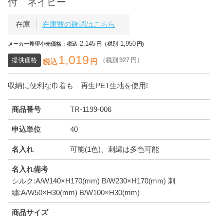
付 ネイビー
在庫
在庫数の確認はこちら
2,145
1,950
メーカー希望小売価格：税込
円（税別
円)
1,019
提供価格
（税別
927
円）
税込
円
収納に便利な巾着も 再生PET生地を使用!
商品番号
TR-1199-006
申込単位
40
名入れ
可能(1色)、刺繍は多色可能
名入れ備考
シルク:A/W140×H170(mm) B/W230×H170(mm) 刺
繍:A/W50×H30(mm) B/W100×H30(mm)
商品サイズ