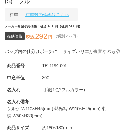
(S) ブルー
在庫
在庫数の確認はこちら
616
560
メーカー希望小売価格：税込
円（税別
円)
292
提供価格
（税別
266
円）
税込
円
バッグ内の仕分けポーチに! サイズバリエが豊富なのも◎
商品番号
TR-1194-001
申込単位
300
名入れ
可能(1色?フルカラー)
名入れ備考
シルク:W110×H45(mm) 熱転写:W110×H45(mm) 刺
繍:W50×H30(mm)
商品サイズ
約180×130(mm)