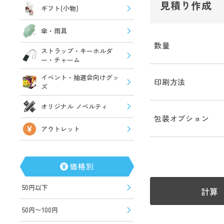
見積り作成
ギフト(小物)
傘・雨具
数量
ストラップ・キーホルダ
ー・チャーム
イベント・抽選会向けグッ
印刷方法
ズ
オリジナル ノベルティ
包装オプション
アウトレット
価格別
50円以下
計算
50円〜100円