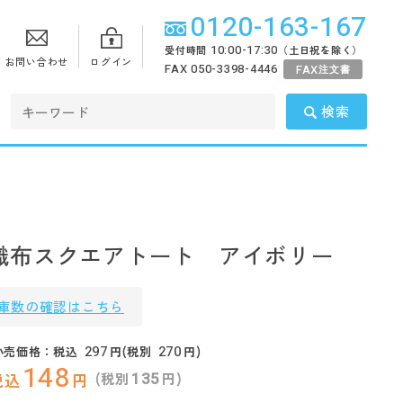
0120-163-167
10:00-17:30
受付時間
（土日祝を除く）
お問い合わせ
ログイン
FAX 050-3398-4446
FAX
注文書
検索
織布スクエアトート アイボリー
庫数の確認はこちら
297
270
小売価格：税込
円(税別
円)
148
135
(税別
円)
税込
円