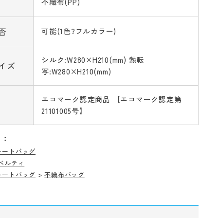
不織布(PP)
否
可能(1色?フルカラー)
シルク:W280×H210(mm) 熱転
イズ
写:W280×H210(mm)
エコマーク認定商品 【エコマーク認定第
21101005号】
リ：
トートバッグ
ベルティ
トートバッグ
>
不織布バッグ