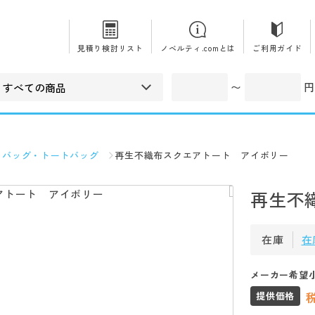
見積り検討リスト
ノベルティ.comとは
ご利用ガイド
〜
円
コバッグ・トートバッグ
再生不織布スクエアトート アイボリー
再生不
在庫
在
メーカー希望
提供価格