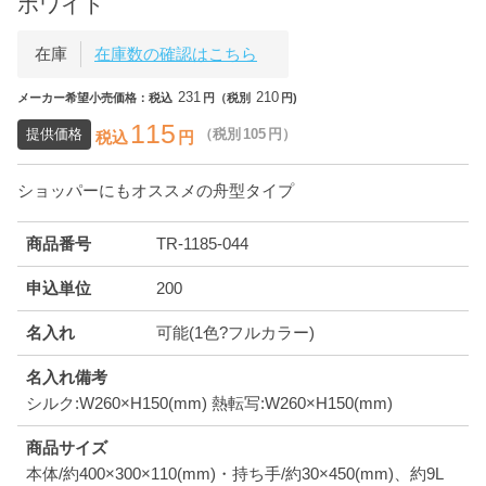
ホワイト
在庫
在庫数の確認はこちら
231
210
メーカー希望小売価格：税込
円（税別
円)
115
提供価格
（税別
105
円）
税込
円
ショッパーにもオススメの舟型タイプ
商品番号
TR-1185-044
申込単位
200
名入れ
可能(1色?フルカラー)
名入れ備考
シルク:W260×H150(mm) 熱転写:W260×H150(mm)
商品サイズ
本体/約400×300×110(mm)・持ち手/約30×450(mm)、約9L