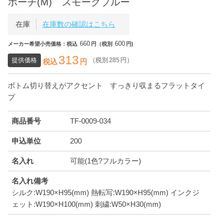
ポーチ(M) スモークブルー
在庫
在庫数の確認はこちら
660
600
メーカー希望小売価格：税込
円（税別
円)
313
提供価格
（税別
285
円）
税込
円
ボトム切り替えがアクセント すっきり収まるフラットタイ
プ
商品番号
TF-0009-034
申込単位
200
名入れ
可能(1色?フルカラー)
名入れ備考
シルク:W190×H95(mm) 熱転写:W190×H95(mm) インクジ
ェット:W190×H100(mm) 刺繍:W50×H30(mm)