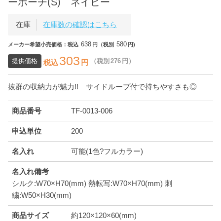
ーポーチ(S) ネイビー
在庫
在庫数の確認はこちら
638
580
メーカー希望小売価格：税込
円（税別
円)
303
提供価格
（税別
276
円）
税込
円
抜群の収納力が魅力!! サイドループ付で持ちやすさも◎
商品番号
TF-0013-006
申込単位
200
名入れ
可能(1色?フルカラー)
名入れ備考
シルク:W70×H70(mm) 熱転写:W70×H70(mm) 刺
繍:W50×H30(mm)
商品サイズ
約120×120×60(mm)