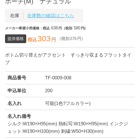
ポーチ(M) ナチュラル
在庫
在庫数の確認はこちら
638
580
メーカー希望小売価格：税込
円（税別
円)
303
提供価格
（税別
276
円）
税込
円
ボトム切り替えがアクセント すっきり収まるフラットタイ
プ
商品番号
TF-0009-008
申込単位
200
名入れ
可能(1色?フルカラー)
名入れ備考
シルク:W190×H95(mm) 熱転写:W190×H95(mm) インクジ
ェット:W190×H100(mm) 刺繍:W50×H30(mm)