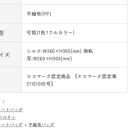
不織布(PP)
否
可能(1色?フルカラー)
シルク:W260×H300(mm) 熱転
イズ
写:W260×H300(mm)
エコマーク認定商品 【エコマーク認定第
21101005号】
リ：
トートバッグ
ベルティ
トートバッグ
>
不織布バッグ