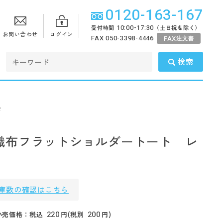
0120-163-167
10:00-17:30
受付時間
（土日祝を除く）
お問い合わせ
ログイン
FAX 050-3398-4446
FAX
注文書
検索
ド
織布フラットショルダートート レ
庫数の確認はこちら
220
200
小売価格：税込
円(税別
円)