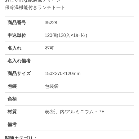
保冷温機能付きランチトート
商品番号
35228
申込単位
120個(120入×1ｶｰﾄﾝ)
名入れ
不可
名入れ備考
商品サイズ
150×270×120mm
包装
包装袋
色柄
材質
表/紙、内/アルミニウム・PE
備考
関連カテゴリ：