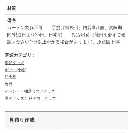
材質
備考
カートン割れ不可 手提げ紙袋付、内容量/1個、賞味期
間/製造日より25日、日本製 食品:出荷可能日を必ずご確
認ください(7日以上かかる場合があります)、原産国:日本
関連カテゴリ：
季節グッズ
ギフト(小物)
記念品
食品
イベント・抽選会向けグッズ
季節グッズ
>
秋冬向けグッズ
見積り作成