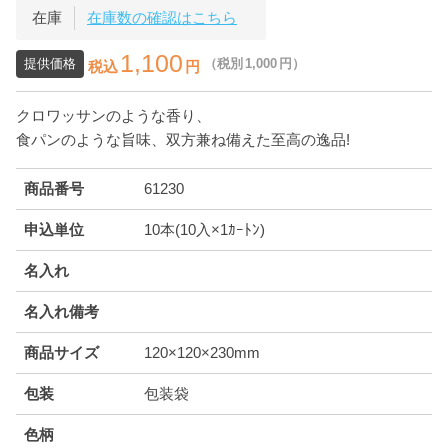
在庫
在庫数の確認はこちら
1,100
提供価格
（税別
1,000
円）
税込
円
クロワッサンのような香り、
食パンのような旨味、双方兼ね備えた至高の逸品!
商品番号
61230
申込単位
10本(10入×1ｶｰﾄﾝ)
名入れ
名入れ備考
商品サイズ
120×120×230mm
包装
包装袋
色柄