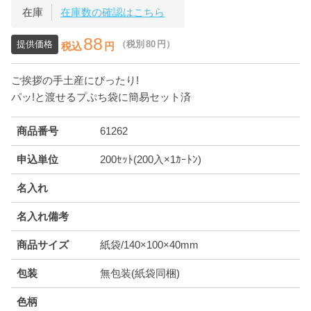
在庫
在庫数の確認はこちら
88
提供価格
（税別
80
円）
税込
円
ご挨拶の手土産にぴったり!
パッ!と渡せるプぷち袋に簡易セット済
商品番号
61262
申込単位
200ｾｯﾄ(200入×1ｶｰﾄﾝ)
名入れ
名入れ備考
商品サイズ
紙袋/140×100×40mm
包装
無包装(紙袋同梱)
色柄