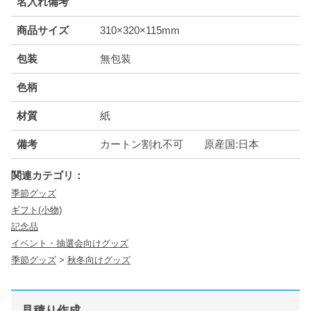
名入れ備考
商品サイズ
310×320×115mm
包装
無包装
色柄
材質
紙
備考
カートン割れ不可 原産国:日本
関連カテゴリ：
季節グッズ
ギフト(小物)
記念品
イベント・抽選会向けグッズ
季節グッズ
>
秋冬向けグッズ
見積り作成