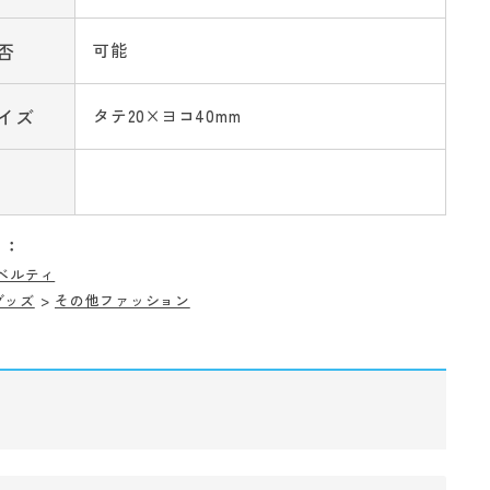
否
可能
イズ
タテ20×ヨコ40mm
リ：
ベルティ
グッズ
>
その他ファッション