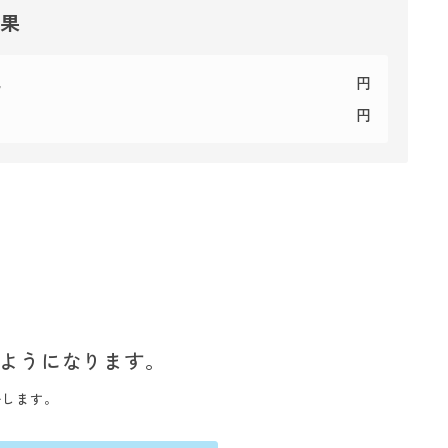
結果
代
円
円
ようになります。
いします。