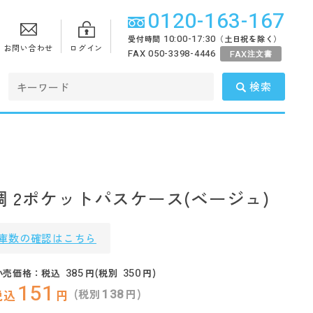
0120-163-167
10:00-17:30
受付時間
（土日祝を除く）
お問い合わせ
ログイン
FAX 050-3398-4446
FAX
注文書
検索
 2ポケットパスケース(ベージュ)
庫数の確認はこちら
385
350
小売価格：税込
円(税別
円)
151
138
(税別
円)
税込
円