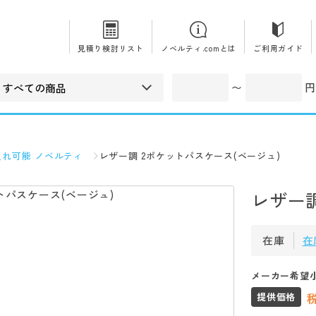
見積り検討リスト
ノベルティ.comとは
ご利用ガイド
〜
円
入れ可能 ノベルティ
レザー調 2ポケットパスケース(ベージュ)
レザー調
在庫
在
メーカー希望
提供価格