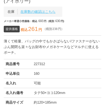
(アイボリー)
在庫
在庫数の確認はこちら
693
630
メーカー希望小売価格：税込
円（税別
円)
261
提供価格
（税別
238
円）
税込
円
薄くて軽量、バッグの中でもかさばらない!ファスナーがない
ぶん開閉も楽々なお財布やメガネケースなどマルチに使える
ポーチ。
商品番号
227312
申込単位
160
名入れ
可能
名入れ備考
タテ50×ヨコ120mm
商品サイズ
約120×185mm