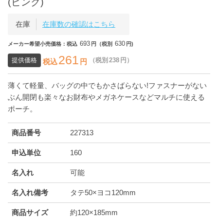
(ピンク)
在庫
在庫数の確認はこちら
693
630
メーカー希望小売価格：税込
円（税別
円)
261
提供価格
（税別
238
円）
税込
円
薄くて軽量、バッグの中でもかさばらない!ファスナーがない
ぶん開閉も楽々なお財布やメガネケースなどマルチに使える
ポーチ。
商品番号
227313
申込単位
160
名入れ
可能
名入れ備考
タテ50×ヨコ120mm
商品サイズ
約120×185mm