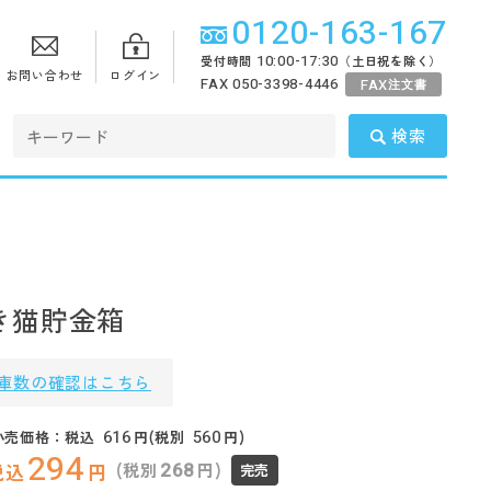
0120-163-167
10:00-17:30
受付時間
（土日祝を除く）
お問い合わせ
ログイン
FAX 050-3398-4446
FAX
注文書
検索
き猫貯金箱
庫数の確認はこちら
616
560
小売価格：税込
円(税別
円)
294
268
(税別
円)
税込
円
完売