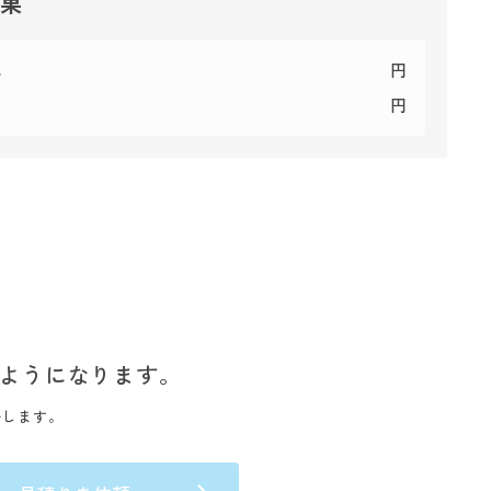
結果
代
円
円
ようになります。
いします。