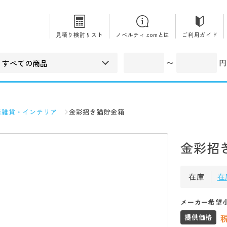
見積り検討リスト
ノベルティ.comとは
ご利用ガイド
〜
円
活雑貨・インテリア
金彩招き猫貯金箱
金彩招
在庫
在
メーカー希望
提供価格