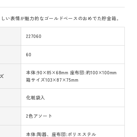
らしい表情が魅力的なゴールドベースのおめでた貯金箱。
227060
60
本体:90×85×68mm 座布団:約100×100mm
ズ
箱サイズ103×87×75mm
化粧袋入
2色アソート
本体:陶器、座布団:ポリエステル