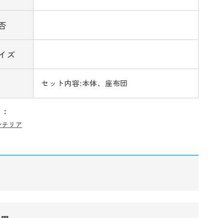
否
イズ
セット内容:本体、座布団
リ：
ンテリア