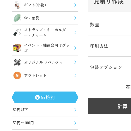
見積り作成
ギフト(小物)
傘・雨具
数量
ストラップ・キーホルダ
ー・チャーム
イベント・抽選会向けグッ
印刷方法
ズ
オリジナル ノベルティ
包装オプション
アウトレット
在
価格別
計算
50円以下
50円〜100円