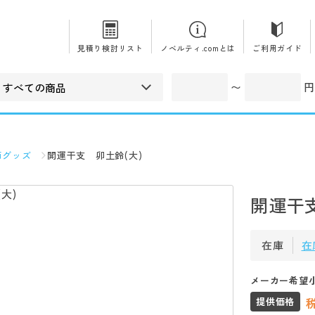
見積り検討リスト
ノベルティ.comとは
ご利用ガイド
〜
円
節グッズ
開運干支 卯土鈴(大)
開運干支
在庫
在
メーカー希望
提供価格