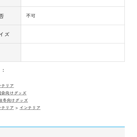
否
不可
イズ
リ：
ンテリア
選会向けグッズ
秋冬向けグッズ
ンテリア
>
インテリア