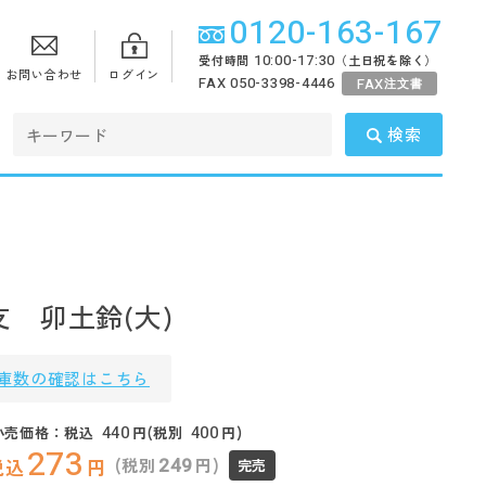
0120-163-167
10:00-17:30
受付時間
（土日祝を除く）
お問い合わせ
ログイン
FAX 050-3398-4446
FAX
注文書
検索
 卯土鈴(大)
庫数の確認はこちら
440
400
小売価格：税込
円(税別
円)
273
249
(税別
円)
税込
円
完売