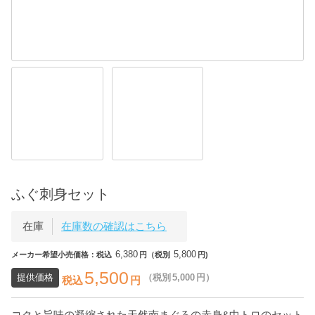
ふぐ刺身セット
在庫
在庫数の確認はこちら
6,380
5,800
メーカー希望小売価格：税込
円（税別
円)
5,500
提供価格
（税別
5,000
円）
税込
円
コクと旨味の凝縮された天然南まぐろの赤身&中トロのセット