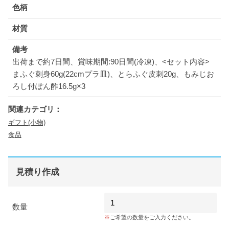
色柄
材質
備考
出荷まで約7日間、賞味期間:90日間(冷凍)、<セット内容>
まふぐ刺身60g(22cmプラ皿)、とらふぐ皮刺20g、もみじお
ろし付ぽん酢16.5g×3
関連カテゴリ：
ギフト(小物)
食品
見積り作成
数量
ご希望の数量をご入力ください。