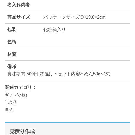
名入れ備考
商品サイズ
パッケージサイズ:9×19.8×2cm
包装
化粧箱入り
色柄
材質
備考
賞味期間:500日(常温)、<セット内容> めん50g×4束
関連カテゴリ：
ギフト(小物)
記念品
食品
見積り作成