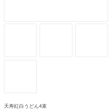
天寿紅白うどん4束