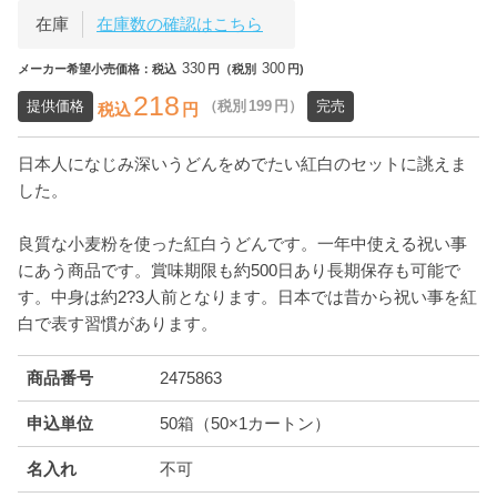
在庫
在庫数の確認はこちら
330
300
メーカー希望小売価格：税込
円（税別
円)
218
提供価格
（税別
199
円）
完売
税込
円
日本人になじみ深いうどんをめでたい紅白のセットに誂えま
した。
良質な小麦粉を使った紅白うどんです。一年中使える祝い事
にあう商品です。賞味期限も約500日あり長期保存も可能で
す。中身は約2?3人前となります。日本では昔から祝い事を紅
白で表す習慣があります。
商品番号
2475863
申込単位
50箱（50×1カートン）
名入れ
不可