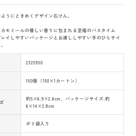
のようにときめくデザイン石けん。
とカモミールの優しい香りに包まれる至福のバスタイム
プレイしやすいパッケージとお渡ししやすい手のひらサイ
す。
2323950
150個（150×1カートン）
約5×6.9×2.6cm、パッケージサイズ:約
ズ
6×14×2.8cm
ポリ袋入り