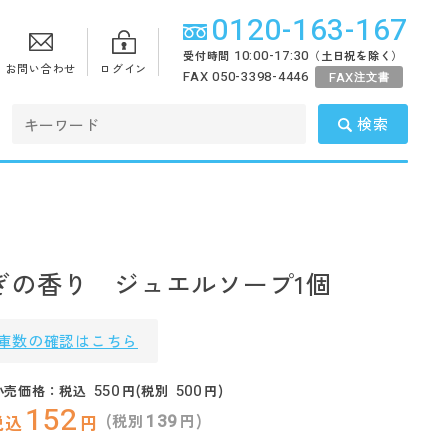
0120-163-167
10:00-17:30
受付時間
（土日祝を除く）
お問い合わせ
ログイン
FAX 050-3398-4446
FAX
注文書
検索
ぎの香り ジュエルソープ1個
庫数の確認はこちら
550
500
小売価格：税込
円(税別
円)
152
139
(税別
円)
税込
円