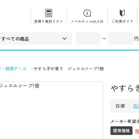
見積り検討リスト
ノベルティ.comとは
ご利用ガイド
〜
円
容・健康グッズ
やすらぎの香り ジュエルソープ1個
やすら
在庫
在
メーカー希望
提供価格