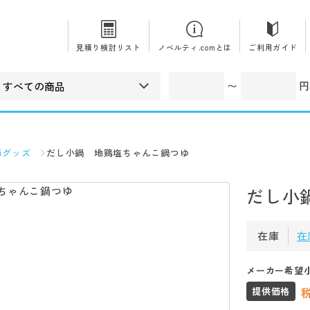
見積り検討リスト
ノベルティ.comとは
ご利用ガイド
〜
円
節グッズ
だし小鍋 地鶏塩ちゃんこ鍋つゆ
だし小
在庫
在
メーカー希望
提供価格