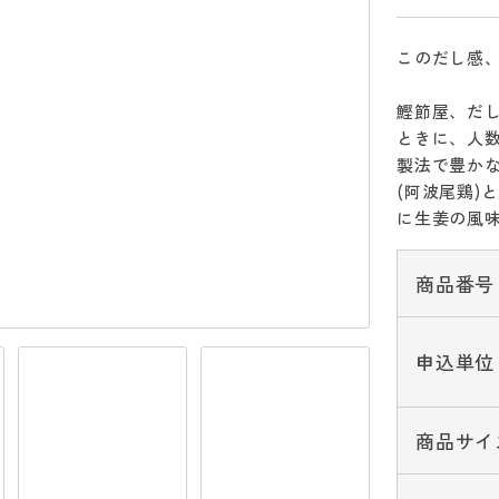
このだし感、
鰹節屋、だ
ときに、人
製法で豊か
(阿波尾鶏)
に生姜の風味
商品番号
申込単位
商品サイ