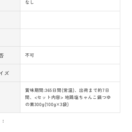
なし
否
不可
イズ
賞味期間:365日間(常温)、出荷まで約7日
間、<セット内容> 地鶏塩ちゃんこ鍋つゆ
の素300g(100g×3袋)
リ：