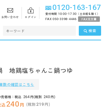
0120-163-167
10:00-17:30
受付時間
（土日祝を除く）
お問い合わせ
ログイン
FAX 050-3398-4446
FAX
注文書
検索
鍋 地鶏塩ちゃんこ鍋つゆ
庫数の確認はこちら
264
240
小売価格：税込
円(税別
円)
240
219
(税別
円)
税込
円