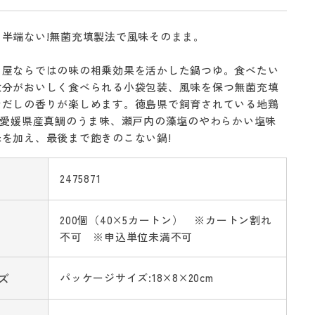
半端ない!無菌充填製法で風味そのまま。
し屋ならではの味の相乗効果を活かした鍋つゆ。食べたい
数分がおいしく食べられる小袋包装、風味を保つ無菌充填
なだしの香りが楽しめます。徳島県で飼育されている地鶏
と愛媛県産真鯛のうま味、瀬戸内の藻塩のやわらかい塩味
を加え、最後まで飽きのこない鍋!
2475871
200個（40×5カートン） ※カートン割れ
不可 ※申込単位未満不可
ズ
パッケージサイズ:18×8×20cm