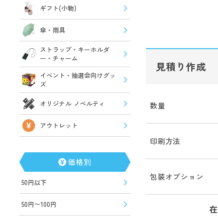
ギフト(小物)
傘・雨具
ストラップ・キーホルダ
ー・チャーム
見積り作成
イベント・抽選会向けグッ
ズ
オリジナル ノベルティ
数量
アウトレット
印刷方法
価格別
包装オプション
50円以下
50円〜100円
在