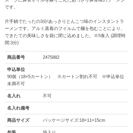
です。
片手鍋でたったの3分!あっさりとんこつ味のインスタントラ
ーメンです。アルミ蒸着のフイルムで麺を包むことにより、
できたての美味しさを袋に閉じ込めました。※5食入 (調理時
間:3分)
商品番号
2475882
申込単位
90個（18×5カートン） ※カートン割れ不可 ※申込単位
未満不可
名入れ
不可
名入れ備考
商品サイズ
パッケージサイズ:18×11×15cm
包装
袋入り