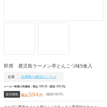
即席 鹿児島ラーメン亭とんこつ味5食入
在庫
在庫数の確認はこちら
880
800
メーカー希望小売価格：税込
円（税別
円)
594
提供価格
（税別
540
円）
税込
円
スープに豚骨オイルを練りこんだあっさり豚骨味のラーメン