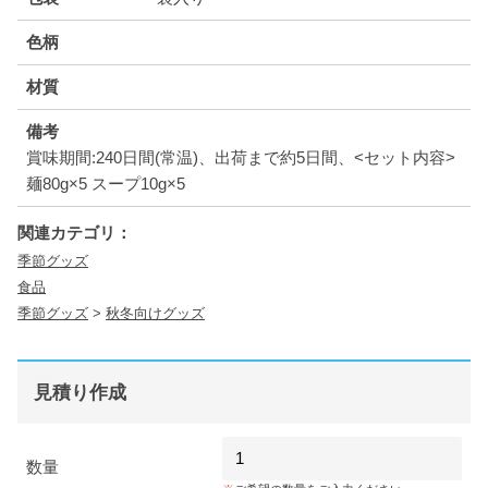
色柄
材質
備考
賞味期間:240日間(常温)、出荷まで約5日間、<セット内容>
麺80g×5 スープ10g×5
関連カテゴリ：
季節グッズ
食品
季節グッズ
>
秋冬向けグッズ
見積り作成
数量