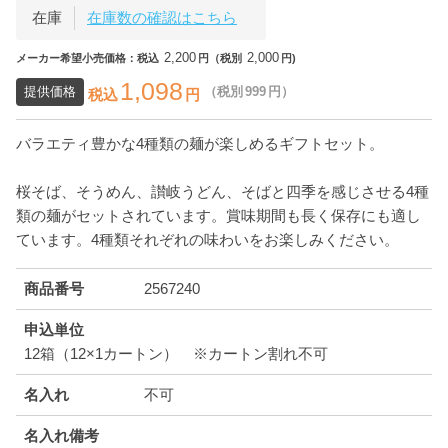
在庫
在庫数の確認はこちら
2,200
2,000
メーカー希望小売価格：税込
円（税別
円)
1,098
提供価格
（税別
999
円）
税込
円
バラエティ豊かな4種類の麺が楽しめるギフトセット。
桜そば、そうめん、讃岐うどん、そばと四季を感じさせる4種
類の麺がセットされています。賞味期間も長く保存にも適し
ています。4種類それぞれの味わいをお楽しみください。
商品番号
2567240
申込単位
12箱（12×1カートン） ※カートン割れ不可
名入れ
不可
名入れ備考