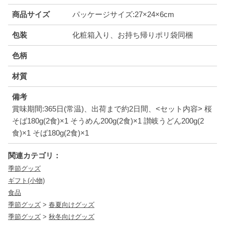
商品サイズ
パッケージサイズ:27×24×6cm
包装
化粧箱入り、お持ち帰りポリ袋同梱
色柄
材質
備考
賞味期間:365日(常温)、出荷まで約2日間、<セット内容> 桜
そば180g(2食)×1 そうめん200g(2食)×1 讃岐うどん200g(2
食)×1 そば180g(2食)×1
関連カテゴリ：
季節グッズ
ギフト(小物)
食品
季節グッズ
>
春夏向けグッズ
季節グッズ
>
秋冬向けグッズ