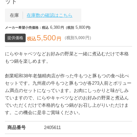
ット
在庫
在庫数の確認はこちら
6,380
5,800
メーカー希望小売価格：税込
円（税別
円)
5,500
提供価格
（税別
5,000
円）
税込
円
にらやキャベツなどお好みの野菜と一緒に煮込むだけで本格
もつ鍋を楽しめます。
創業昭和38年老舗精肉店が作った牛もつと豚もつの食べ比べ
セットです。九州産の牛もつと豚もつが各2?3人前とボリュー
ム満点のセットになっています。お肉にしっかりと味がしみ
ていますので、にらやキャベツなどのお好みの野菜と煮込ん
でいただくだけで本格的なもつ鍋がお召し上がりいただけま
す。この機会に是非ご賞味ください。
商品番号
2405611