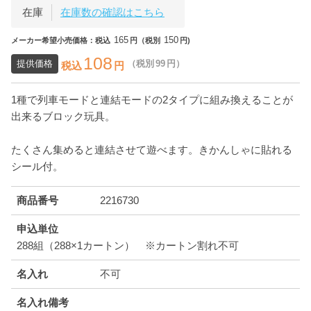
在庫
在庫数の確認はこちら
165
150
メーカー希望小売価格：税込
円（税別
円)
108
提供価格
（税別
99
円）
税込
円
1種で列車モードと連結モードの2タイプに組み換えることが
出来るブロック玩具。
たくさん集めると連結させて遊べます。きかんしゃに貼れる
シール付。
商品番号
2216730
申込単位
288組（288×1カートン） ※カートン割れ不可
名入れ
不可
名入れ備考