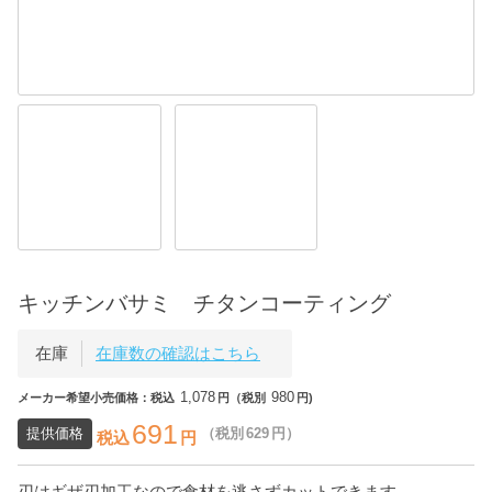
キッチンバサミ チタンコーティング
在庫
在庫数の確認はこちら
1,078
980
メーカー希望小売価格：税込
円（税別
円)
691
提供価格
（税別
629
円）
税込
円
刃はギザ刃加工なので食材を逃さずカットできます。