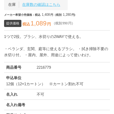
在庫
在庫数の確認はこちら
1,408
1,280
メーカー希望小売価格：税込
円（税別
円)
1,089
提供価格
（税別
990
円）
税込
円
1つで2役。ブラシ、水切りの2WAYで使える。
・ベランダ、玄関、庭等に使えるブラシ。 ・拭き掃除不要の
水切り付。 ・屋内、屋外、用途によって使いわけ。
商品番号
2216779
申込単位
12個（12×1カートン） ※カートン割れ不可
名入れ
不可
名入れ備考