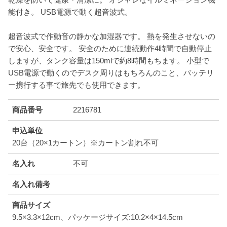
能付き。 USB電源で動く超音波式。
超音波式で作動音の静かな加湿器です。 熱を発生させないの
で安心、安全です。 安全のために連続動作4時間で自動停止
しますが、タンク容量は150mlで約8時間もちます。 小型で
USB電源で動くのでデスク周りはもちろんのこと、バッテリ
ー携行する事で旅先でも使用できます。
商品番号
2216781
申込単位
20台（20×1カートン）※カートン割れ不可
名入れ
不可
名入れ備考
商品サイズ
9.5×3.3×12cm、パッケージサイズ:10.2×4×14.5cm