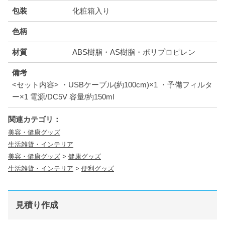
包装
化粧箱入り
色柄
材質
ABS樹脂・AS樹脂・ポリプロピレン
備考
<セット内容> ・USBケーブル(約100cm)×1 ・予備フィルタ
ー×1 電源/DC5V 容量/約150ml
関連カテゴリ：
美容・健康グッズ
生活雑貨・インテリア
美容・健康グッズ
>
健康グッズ
生活雑貨・インテリア
>
便利グッズ
見積り作成