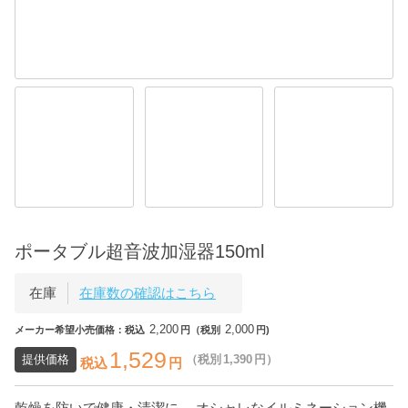
ポータブル超音波加湿器150ml
在庫
在庫数の確認はこちら
2,200
2,000
メーカー希望小売価格：税込
円（税別
円)
1,529
提供価格
（税別
1,390
円）
税込
円
乾燥を防いで健康・清潔に。 オシャレなイルミネーション機