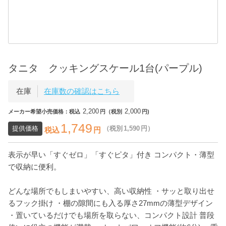
タニタ クッキングスケール1台(パープル)
在庫
在庫数の確認はこちら
2,200
2,000
メーカー希望小売価格：税込
円（税別
円)
1,749
提供価格
（税別
1,590
円）
税込
円
表示が早い「すぐゼロ」「すぐピタ」付き コンパクト・薄型
で収納に便利。
どんな場所でもしまいやすい、高い収納性 ・サッと取り出せ
るフック掛け ・棚の隙間にも入る厚さ27mmの薄型デザイン
・置いているだけでも場所を取らない、コンパクト設計 普段