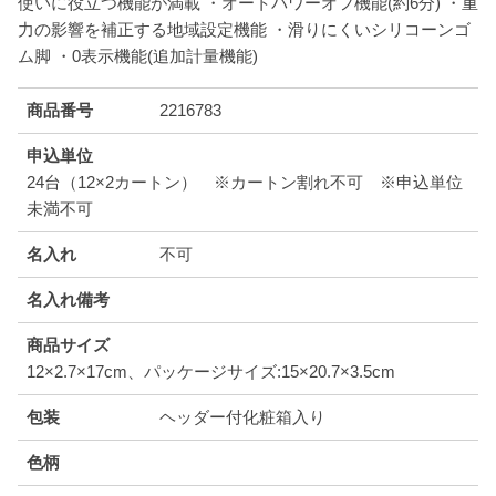
使いに役立つ機能が満載 ・オートパワーオフ機能(約6分) ・重
力の影響を補正する地域設定機能 ・滑りにくいシリコーンゴ
ム脚 ・0表示機能(追加計量機能)
商品番号
2216783
申込単位
24台（12×2カートン） ※カートン割れ不可 ※申込単位
未満不可
名入れ
不可
名入れ備考
商品サイズ
12×2.7×17cm、パッケージサイズ:15×20.7×3.5cm
包装
ヘッダー付化粧箱入り
色柄