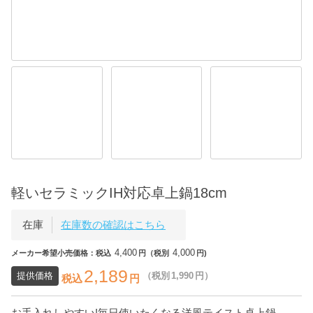
軽いセラミックIH対応卓上鍋18cm
在庫
在庫数の確認はこちら
4,400
4,000
メーカー希望小売価格：税込
円（税別
円)
2,189
提供価格
（税別
1,990
円）
税込
円
お手入れしやすい!毎日使いたくなる洋風テイスト卓上鍋。