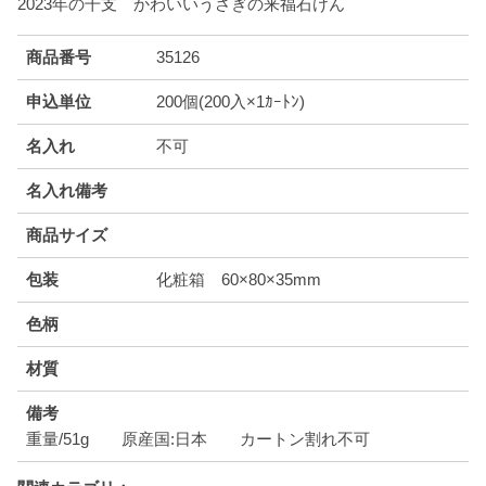
2023年の干支 かわいいうさぎの来福石けん
商品番号
35126
申込単位
200個(200入×1ｶｰﾄﾝ)
名入れ
不可
名入れ備考
商品サイズ
包装
化粧箱 60×80×35mm
色柄
材質
備考
重量/51g 原産国:日本 カートン割れ不可