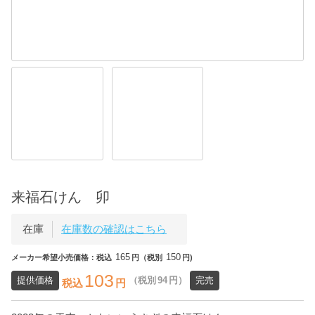
来福石けん 卯
在庫
在庫数の確認はこちら
165
150
メーカー希望小売価格：税込
円（税別
円)
103
提供価格
（税別
94
円）
完売
税込
円